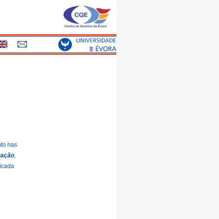
nto nas
gação
,
icada