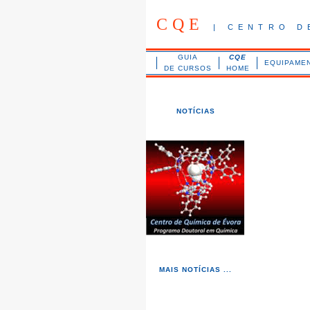
CQE
| CENTRO D
GUIA
CQE
EQUIPAME
DE CURSOS
HOME
NOTÍCIAS
img src="images/pixel.gif" alt="" width="40"
height="18" border="0" />
MAIS NOTÍCIAS ...